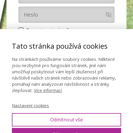
Pamatovat si mě
Tato stránka používá cookies
Přihlásit se
Na stránkách používáme soubory cookies. Některé
Zapomněli jste heslo?
jsou nezbytné pro fungování stránek, jiné nám
Pokud chcete získat přístupové údaje,
umožňují poskytnout vám lepší zkušenost při
návštěvě našich stránek nebo zobrazování reklamy,
klikněte
ZDE
.
pomáhají nám analyzovat návštěvnost a stránky
zlepšovat.
Více informací
Nastavení cookies
Odmítnout vše